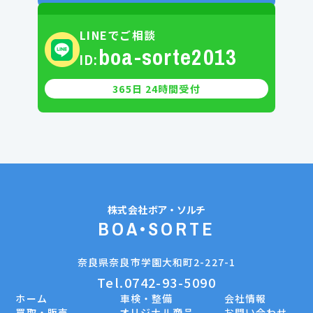
LINEでご相談
boa-sorte2013
ID:
365日 24時間受付
株式会社
ボア・ソルチ
BOA•SORTE
奈良県奈良市学園大和町2-227-1
Tel.0742-93-5090
ホーム
車検・整備
会社情報
買取・販売
オリジナル商品
お問い合わせ