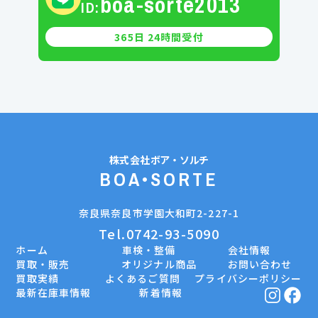
boa-sorte2013
ID:
365日 24時間受付
株式会社
ボア・ソルチ
BOA•SORTE
奈良県奈良市学園大和町2-227-1
Tel.0742-93-5090
ホーム
車検・整備
会社情報
買取・販売
オリジナル商品
お問い合わせ
買取実績
よくあるご質問
プライバシーポリシー
最新在庫車情報
新着情報