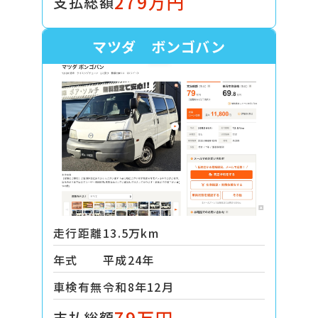
279万円
支払総額
マツダ ボンゴバン
走行距離
13.5万km
年式
平成24年
車検有無
令和8年12月
79万円
支払総額