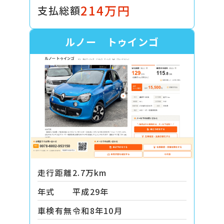
214万円
支払総額
ルノー トゥインゴ
走行距離
2.7万km
年式
平成29年
車検有無
令和8年10月