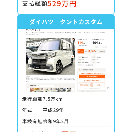
529万円
支払総額
ダイハツ タントカスタム
走行距離
7.5万km
年式
平成29年
車検有無
令和9年2月