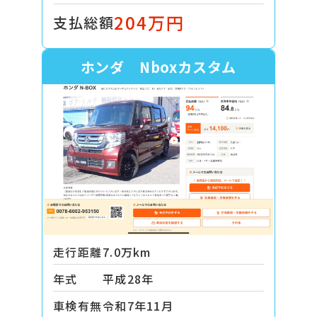
204万円
支払総額
ホンダ Nboxカスタム
走行距離
7.0万km
年式
平成28年
車検有無
令和7年11月