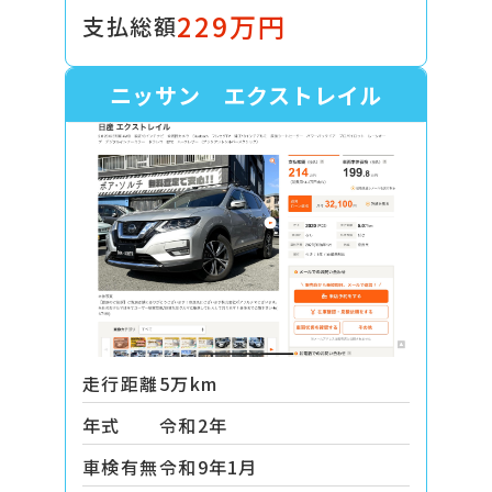
229万円
支払総額
ニッサン エクストレイル
走行距離
5万km
年式
令和2年
車検有無
令和9年1月