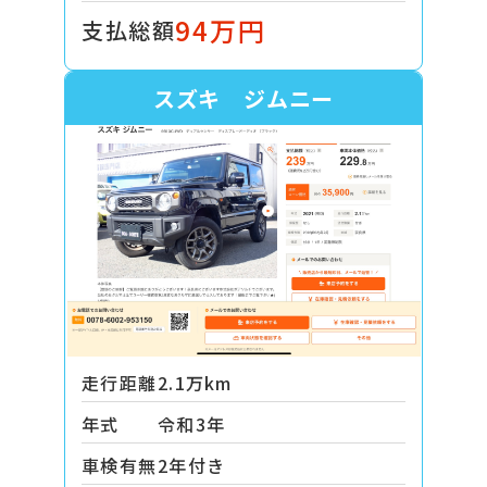
94万円
支払総額
スズキ ジムニー
走行距離
2.1万km
年式
令和3年
車検有無
2年付き