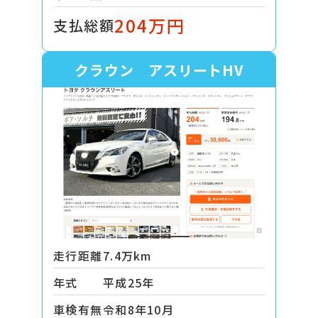
204万円
支払総額
クラウン アスリートHV
走行距離
7.4万km
年式
平成25年
車検有無
令和8年10月