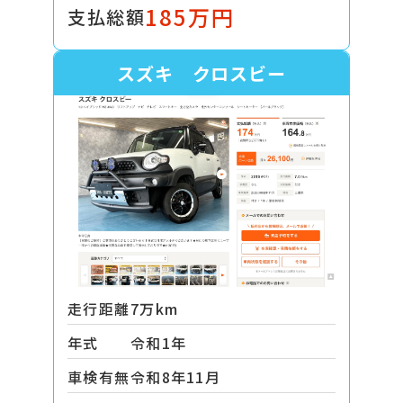
185万円
支払総額
スズキ クロスビー
走行距離
7万km
年式
令和1年
車検有無
令和8年11月