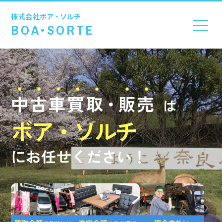
株式会社
ボア・ソルチ
BOA•SORTE
中古車買取
・
販売
は
ボア・ソルチ
にお任せください！