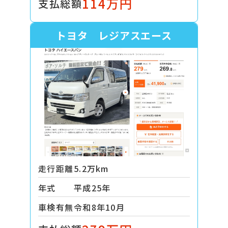
114万円
支払総額
トヨタ レジアスエース
走行距離
5.2万km
年式
平成25年
車検有無
令和8年10月