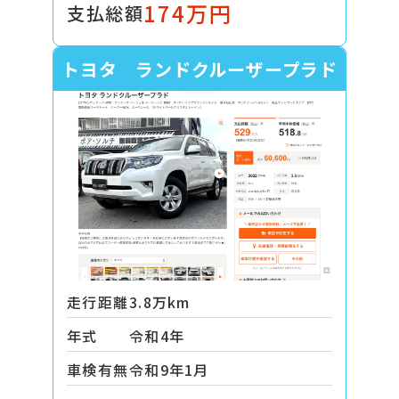
174万円
支払総額
トヨタ ランドクルーザープラド
走行距離
3.8万km
年式
令和4年
車検有無
令和9年1月